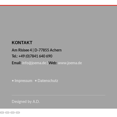
KONTAKT
Am Risisee 4 | D-77855 Achern
Tel.: +49 (0)7841 640 690
Email:
info@joema.de |
Web:
www.joema.de
• Impressum
• Datenschutz
Designed by A.D.