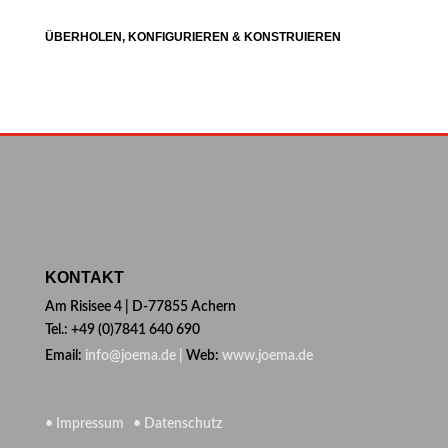
ÜBERHOLEN, KONFIGURIEREN & KONSTRUIEREN
KONTAKT
Am Risisee 4 | D-77855 Achern
Tel.: +49 (0)7841 640 690
Email:
info@joema.de |
Web:
www.joema.de
• Impressum
• Datenschutz