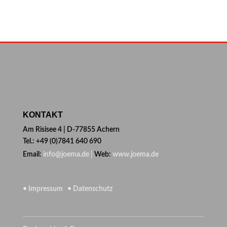
KONTAKT
Am Risisee 4 | D-77855 Achern
Tel.: +49 (0)7841 640 690
Email:
info@joema.de |
Web:
www.joema.de
• Impressum
• Datenschutz