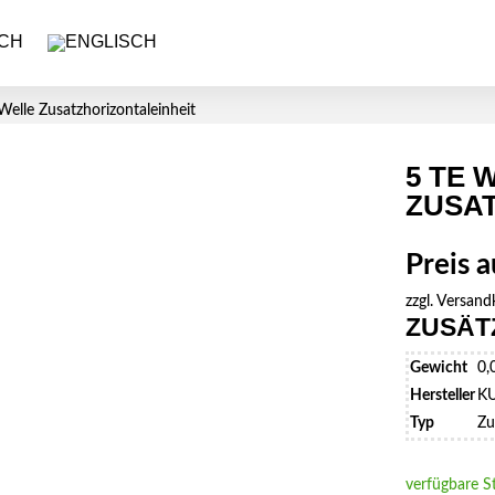
Welle Zusatzhorizontaleinheit
5 TE 
ZUSAT
Preis 
zzgl.
Versand
ZUSÄT
Gewicht
0,
Hersteller
K
Typ
Zu
verfügbare S