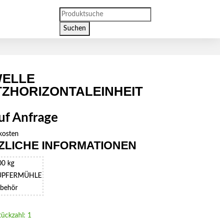
Products
search
Suchen
WELLE
ZHORIZONTALEINHEIT
auf Anfrage
kosten
ZLICHE INFORMATIONEN
00 kg
UPFERMÜHLE
behör
tückzahl: 1