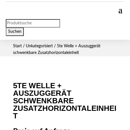
Products
search
Suchen
Start
/
Unkategorisiert
/ 5te Welle + Auszuggerät
schwenkbare Zusatzhorizontaleinheit
5TE WELLE +
AUSZUGGERÄT
SCHWENKBARE
ZUSATZHORIZONTALEINHEI
T