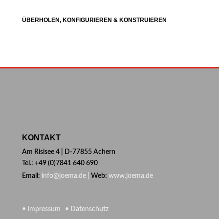
ÜBERHOLEN, KONFIGURIEREN & KONSTRUIEREN
KONTAKT
Am Risisee 4 | D-77855 Achern
Tel.: +49 (0)7841 640 690
Email:
info@joema.de |
Web:
www.joema.de
• Impressum
• Datenschutz