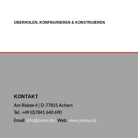
ÜBERHOLEN, KONFIGURIEREN & KONSTRUIEREN
KONTAKT
Am Risisee 4 | D-77855 Achern
Tel.: +49 (0)7841 640 690
Email:
info@joema.de |
Web:
www.joema.de