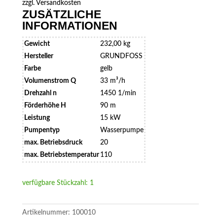
zzgl.
Versandkosten
ZUSÄTZLICHE
INFORMATIONEN
Gewicht
232,00 kg
Hersteller
GRUNDFOSS
Farbe
gelb
Volumenstrom Q
33 m³/h
Drehzahl n
1450 1/min
Förderhöhe H
90 m
Leistung
15 kW
Pumpentyp
Wasserpumpe
max. Betriebsdruck
20
max. Betriebstemperatur
110
verfügbare Stückzahl: 1
Artikelnummer:
100010