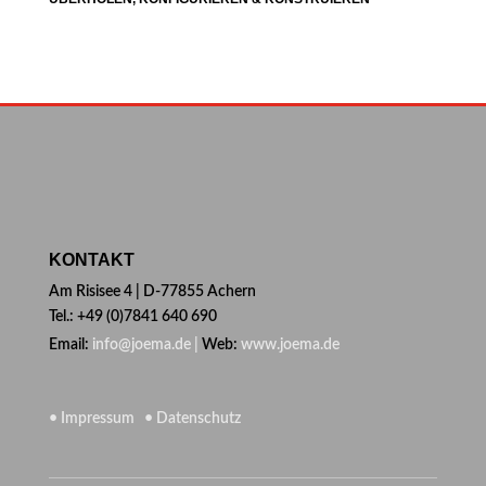
KONTAKT
Am Risisee 4 | D-77855 Achern
Tel.: +49 (0)7841 640 690
Email:
info@joema.de |
Web:
www.joema.de
• Impressum
• Datenschutz