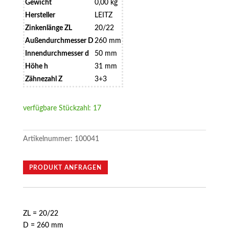
Gewicht
0,00 kg
Hersteller
LEITZ
Zinkenlänge ZL
20/22
Außendurchmesser D
260 mm
Innendurchmesser d
50 mm
Höhe h
31 mm
Zähnezahl Z
3+3
verfügbare Stückzahl: 17
Artikelnummer:
100041
PRODUKT ANFRAGEN
ZL = 20/22
D = 260 mm