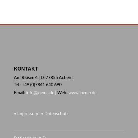
KONTAKT
Am Risisee 4 | D-77855 Achern
Tel.: +49 (0)7841 640 690
Email:
info@joema.de |
Web:
www.joema.de
• Impressum
• Datenschutz