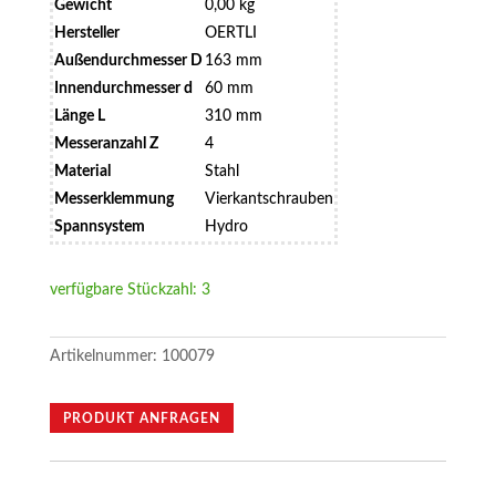
Gewicht
0,00 kg
Hersteller
OERTLI
Außendurchmesser D
163 mm
Innendurchmesser d
60 mm
Länge L
310 mm
Messeranzahl Z
4
Material
Stahl
Messerklemmung
Vierkantschrauben
Spannsystem
Hydro
verfügbare Stückzahl: 3
Artikelnummer:
100079
PRODUKT ANFRAGEN