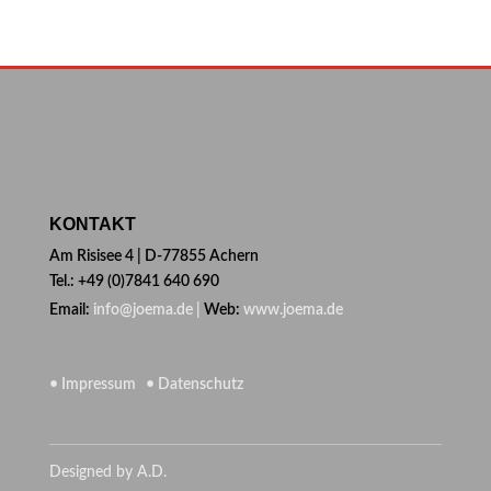
KONTAKT
Am Risisee 4 | D-77855 Achern
Tel.: +49 (0)7841 640 690
Email:
info@joema.de |
Web:
www.joema.de
• Impressum
• Datenschutz
Designed by A.D.