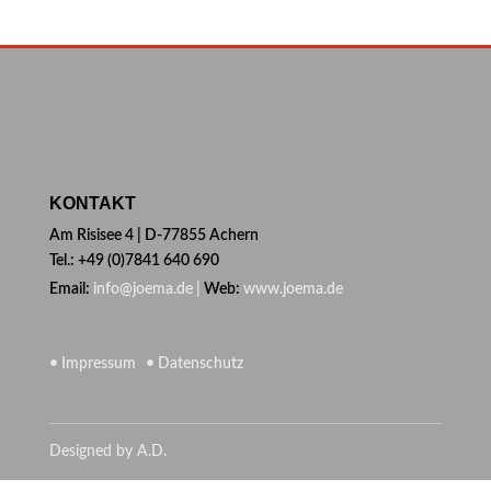
KONTAKT
Am Risisee 4 | D-77855 Achern
Tel.: +49 (0)7841 640 690
Email:
info@joema.de |
Web:
www.joema.de
• Impressum
• Datenschutz
Designed by A.D.