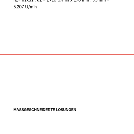
n2= n1xd1 : d2 = 2910 U/min x 170 mm : 95 mm =
5.207 U/min
MASSGESCHNEIDERTE LÖSUNGEN