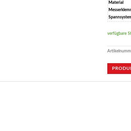
Material
Messerkle
Spannsyste
verfügbare S
Artikelnumm
PRODU