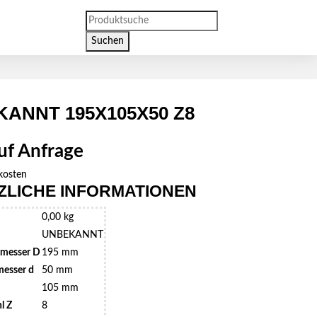
Products
search
Suchen
ANNT 195X105X50 Z8
auf Anfrage
kosten
ZLICHE INFORMATIONEN
0,00 kg
UNBEKANNT
messer D
195 mm
esser d
50 mm
105 mm
l Z
8