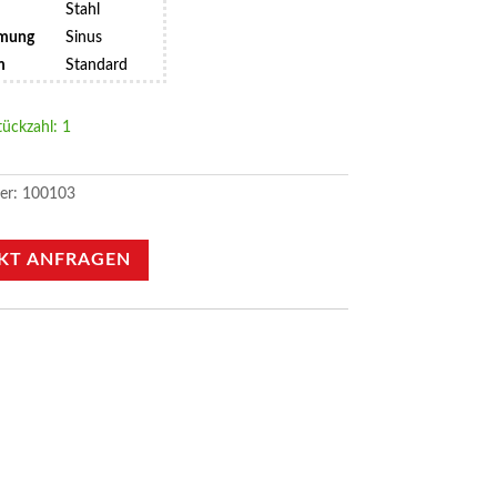
Stahl
mmung
Sinus
m
Standard
tückzahl: 1
er:
100103
KT ANFRAGEN