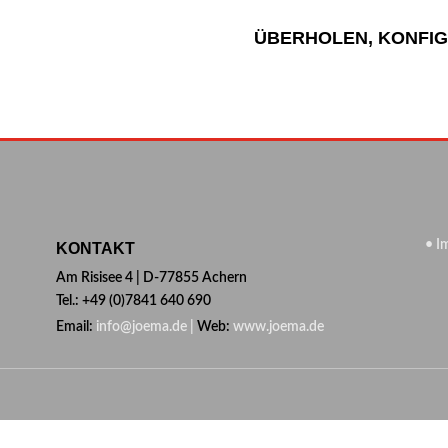
ÜBERHOLEN, KONFIG
• I
KONTAKT
Am Risisee 4 | D-77855 Achern
Tel.: +49 (0)7841 640 690
Email:
info@joema.de |
Web:
www.joema.de