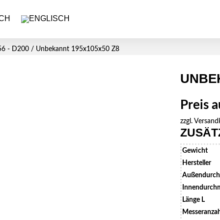
6 - D200
/ Unbekannt 195x105x50 Z8
UNBEK
Preis 
zzgl.
Versand
ZUSÄT
Gewicht
Hersteller
Außendurch
Innendurchm
Länge L
Messeranzah