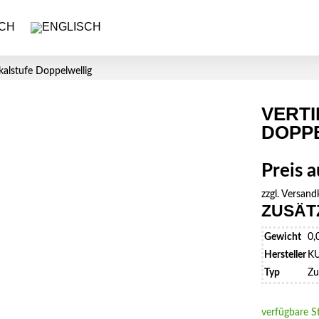
kalstufe Doppelwellig
VERT
DOPP
Preis 
zzgl.
Versand
ZUSÄT
Gewicht
0,
Hersteller
K
Typ
Zu
verfügbare S