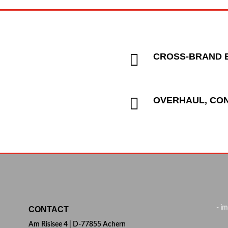

CROSS-BRAND 

OVERHAUL, CO
- i
CONTACT
Am Risisee 4 | D-77855 Achern