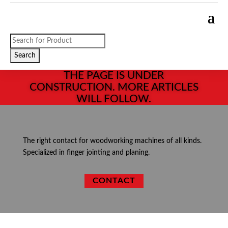
Products
search
Search
THE PAGE IS UNDER
CONSTRUCTION. MORE ARTICLES
WILL FOLLOW.
The right contact for woodworking machines of all kinds.
Specialized in finger jointing and planing.
CONTACT