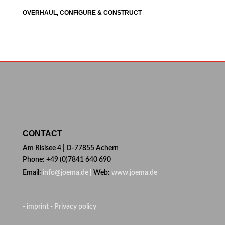
OVERHAUL, CONFIGURE & CONSTRUCT
CONTACT
Am Risisee 4 | D-77855 Achern
Phone: +49 (0)7841 640 690
Email:
info@joema.de |
Web:
www.joema.de
- imprint
- Privacy policy