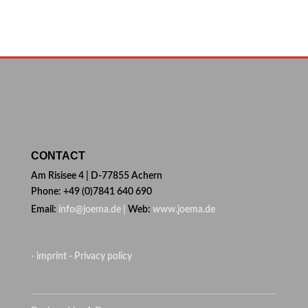
CONTACT
Am Risisee 4 | D-77855 Achern
Phone: +49 (0)7841 640 690
Email:
info@joema.de |
Web:
www.joema.de
- imprint
- Privacy policy