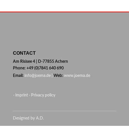
CONTACT
Am Risisee 4 | D-77855 Achern
Phone: +49 (0)7841 640 690
Email:
info@joema.de |
Web:
www.joema.de
- imprint
- Privacy policy
Designed by A.D.