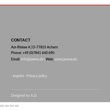
CONTACT
Am Risisee 4 | D-77855 Achern
Phone: +49 (0)7841 640 690
Email:
info@joema.de |
Web:
www.joema.de
- imprint
- Privacy policy
Designed by A.D.