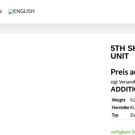
5TH S
UNIT
Preis 
zzgl.
Versand
ADDIT
Weight
0,
Hersteller
K
Typ
Zu
verfügbare S