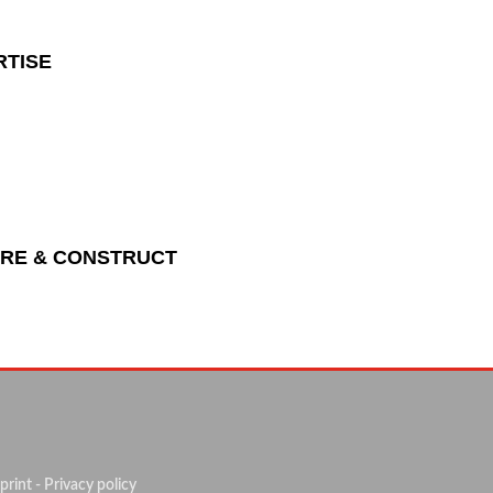
RTISE
URE & CONSTRUCT
mprint
- Privacy policy