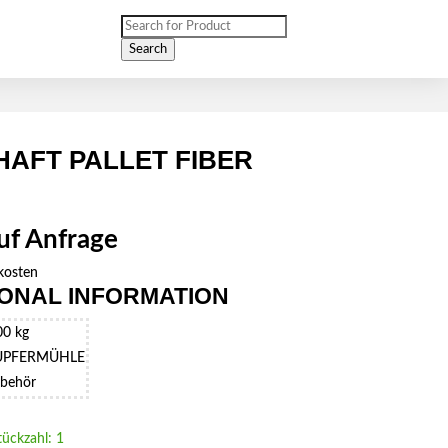
Products
search
Search
HAFT PALLET FIBER
auf Anfrage
kosten
IONAL INFORMATION
00 kg
UPFERMÜHLE
behör
tückzahl: 1