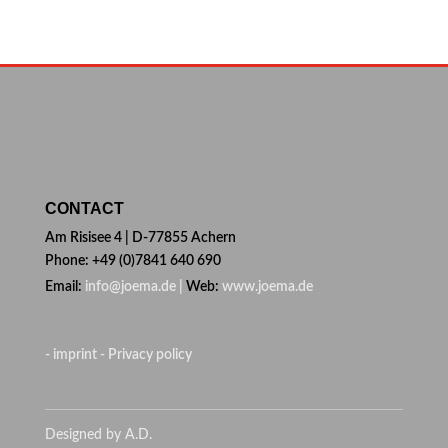
CONTACT
Am Risisee 4 | D-77855 Achern
Phone: +49 (0)7841 640 690
Email:
info@joema.de |
Web:
www.joema.de
- imprint
- Privacy policy
Designed by A.D.