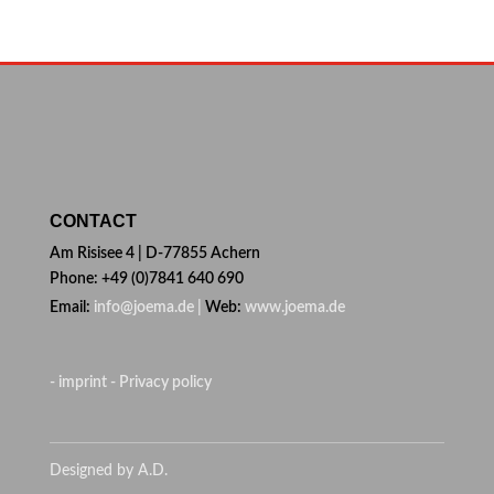
CONTACT
Am Risisee 4 | D-77855 Achern
Phone: +49 (0)7841 640 690
Email:
info@joema.de |
Web:
www.joema.de
- imprint
- Privacy policy
Designed by A.D.