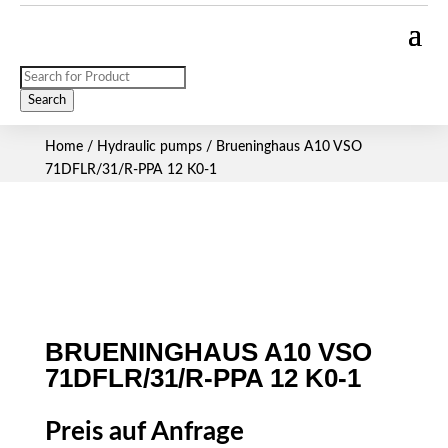
Products
search
Search
Home
/
Hydraulic pumps
/ Brueninghaus A10 VSO
71DFLR/31/R-PPA 12 K0-1
BRUENINGHAUS A10 VSO
71DFLR/31/R-PPA 12 K0-1
Preis auf Anfrage