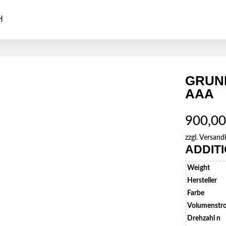
GRUND
AAA
900,0
zzgl.
Versand
ADDIT
Weight
Hersteller
Farbe
Volumenstr
Drehzahl n