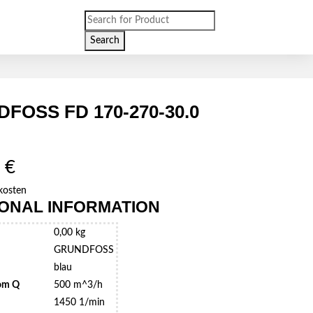
Products
search
Search
FOSS FD 170-270-30.0
0
€
kosten
IONAL INFORMATION
0,00 kg
GRUNDFOSS
blau
om Q
500 m^3/h
1450 1/min