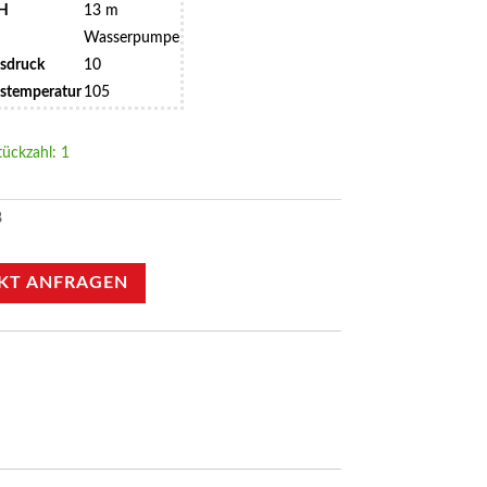
 H
13 m
Wasserpumpe
bsdruck
10
bstemperatur
105
tückzahl: 1
8
KT ANFRAGEN