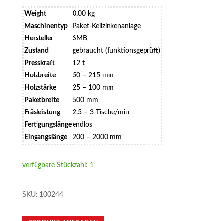
Weight
0,00 kg
Maschinentyp
Paket-Keilzinkenanlage
Hersteller
SMB
Zustand
gebraucht (funktionsgeprüft)
Presskraft
12 t
Holzbreite
50 – 215 mm
Holzstärke
25 – 100 mm
Paketbreite
500 mm
Fräsleistung
2.5 – 3 Tische/min
Fertigungslänge
endlos
Eingangslänge
200 – 2000 mm
verfügbare Stückzahl: 1
SKU:
100244