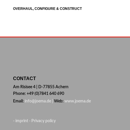
OVERHAUL, CONFIGURE & CONSTRUCT
CONTACT
Am Risisee 4 | D-77855 Achern
Phone: +49 (0)7841 640 690
Email:
info@joema.de |
Web:
www.joema.de
- imprint
- Privacy policy