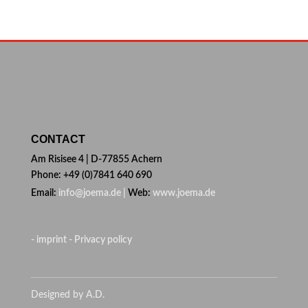
CONTACT
Am Risisee 4 | D-77855 Achern
Phone: +49 (0)7841 640 690
Email:
info@joema.de |
Web:
www.joema.de
- imprint
- Privacy policy
Designed by A.D.