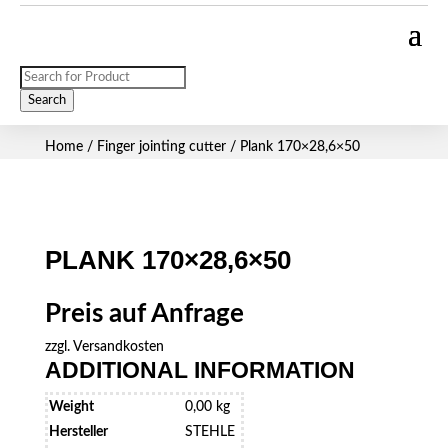
Products
search
Search
Home
/
Finger jointing cutter
/ Plank 170×28,6×50
PLANK 170×28,6×50
Preis auf Anfrage
zzgl.
Versandkosten
ADDITIONAL INFORMATION
Weight
0,00 kg
Hersteller
STEHLE