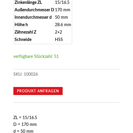
Zinkenlänge ZL
15/16.5
Außendurchmesser D
170 mm
Innendurchmesser d
50 mm
Höhe h
28.6 mm
Zähnezahl Z
2+2
Schneide
HSS
verfügbare Stückzahl: 51
SKU:
100026
PRODUKT ANFRAGEN
ZL = 15/16.5
D = 170 mm
d = 50 mm