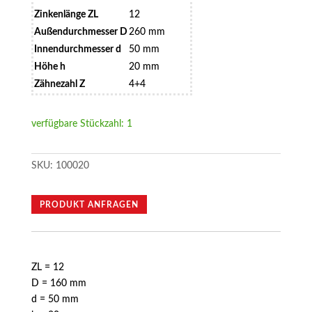
Zinkenlänge ZL
12
Außendurchmesser D
260 mm
Innendurchmesser d
50 mm
Höhe h
20 mm
Zähnezahl Z
4+4
verfügbare Stückzahl: 1
SKU:
100020
PRODUKT ANFRAGEN
ZL = 12
D = 160 mm
d = 50 mm