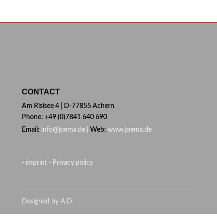
CONTACT
Am Risisee 4 | D-77855 Achern
Phone: +49 (0)7841 640 690
Email:
info@joema.de |
Web:
www.joema.de
- imprint
- Privacy policy
Designed by A.D.