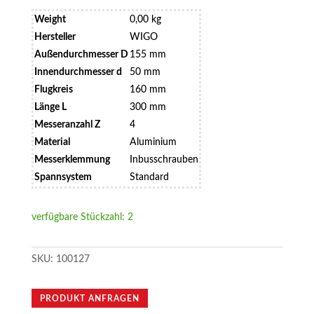
Weight
0,00 kg
Hersteller
WIGO
Außendurchmesser D
155 mm
Innendurchmesser d
50 mm
Flugkreis
160 mm
Länge L
300 mm
Messeranzahl Z
4
Material
Aluminium
Messerklemmung
Inbusschrauben
Spannsystem
Standard
verfügbare Stückzahl: 2
SKU:
100127
PRODUKT ANFRAGEN