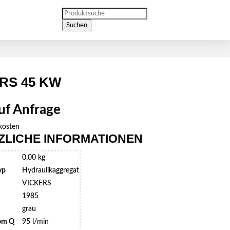
Products
search
Suchen
RS 45 KW
auf Anfrage
kosten
ZLICHE INFORMATIONEN
0,00 kg
yp
Hydraulikaggregat
VICKERS
1985
grau
om Q
95 l/min