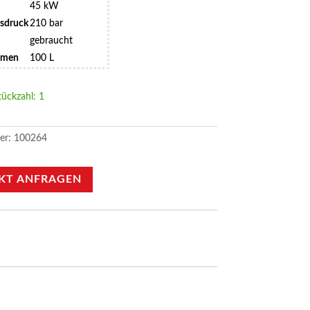
45 kW
bsdruck
210 bar
gebraucht
umen
100 L
tückzahl: 1
er:
100264
KT ANFRAGEN