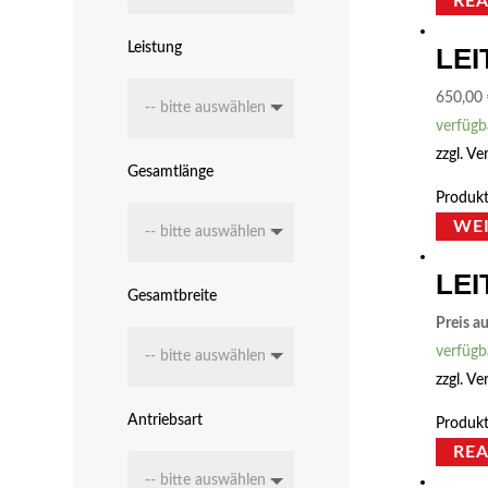
RE
Leistung
LEI
650,00
verfügb
zzgl.
Ve
Gesamtlänge
Produkt
WE
LEI
Gesamtbreite
Preis a
verfügb
zzgl.
Ve
Antriebsart
Produkt
RE