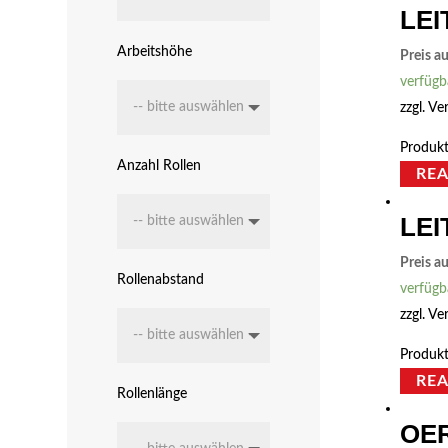
LEI
Arbeitshöhe
Preis a
verfügb
zzgl.
Ve
Produkt
Anzahl Rollen
RE
LEI
Preis a
Rollenabstand
verfügb
zzgl.
Ve
Produkt
RE
Rollenlänge
OER