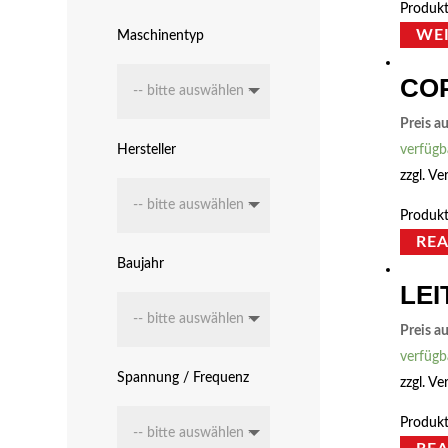
Produkt
WE
Maschinentyp
COP
Preis a
Hersteller
verfügb
zzgl.
Ve
Produkt
RE
Baujahr
LEI
Preis a
verfügb
Spannung / Frequenz
zzgl.
Ve
Produkt