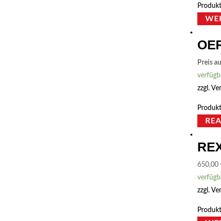
Produkt
WE
OER
Preis a
verfügb
zzgl.
Ve
Produkt
RE
REX
650,00
verfügb
zzgl.
Ve
Produkt