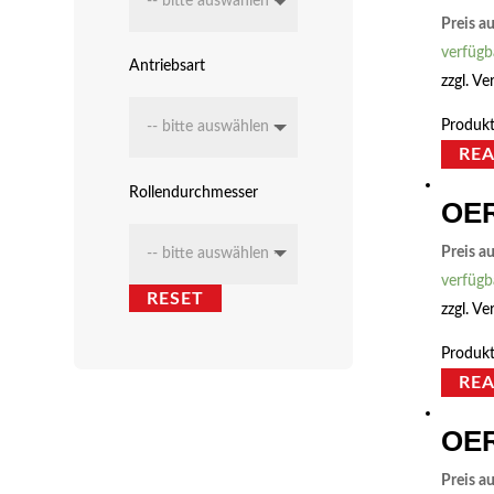
Preis a
verfügb
Antriebsart
zzgl.
Ve
Produkt
RE
Rollendurchmesser
OER
Preis a
verfügb
RESET
zzgl.
Ve
Produkt
RE
OER
Preis a