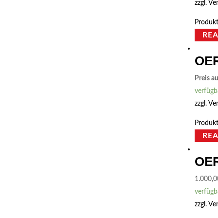
zzgl.
Ve
Produkt
RE
OER
Preis a
verfügb
zzgl.
Ve
Produkt
RE
OER
1.000,
verfügb
zzgl.
Ve