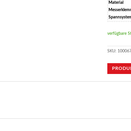
Material
Messerkle
Spannsyste
verfügbare S
SKU:
10006
PRODU