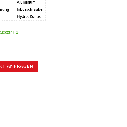
Aluminium
mmung
Inbusschrauben
m
Hydro, Konus
tückzahl: 1
7
KT ANFRAGEN