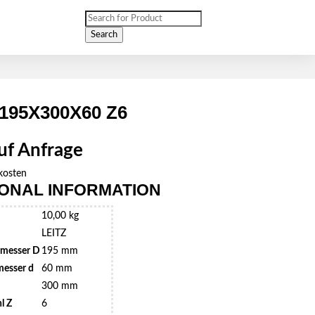
Products
search
Search
 195X300X60 Z6
auf Anfrage
kosten
IONAL INFORMATION
10,00 kg
LEITZ
messer D
195 mm
esser d
60 mm
300 mm
l Z
6