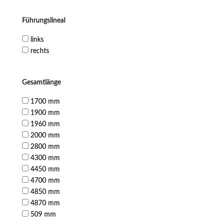
Führungslineal
links
rechts
Gesamtlänge
1700 mm
1900 mm
1960 mm
2000 mm
2800 mm
4300 mm
4450 mm
4700 mm
4850 mm
4870 mm
509 mm