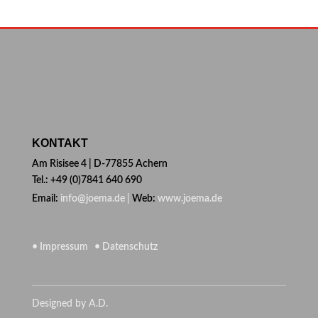
KONTAKT
Am Risisee 4 | D-77855 Achern
Tel.: +49 (0)7841 640 690
Email:
info@joema.de |
Web:
www.joema.de
• Impressum
• Datenschutz
Designed by A.D.