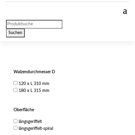
Products
search
Suchen
Walzendurchmesser D
120 x L 310 mm
180 x L 315 mm
Oberfläche
längsgeriffelt
längsgeriffelt-spiral