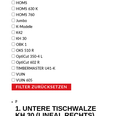
HOMS
HOMS 630 K
HOMS 760
Jumbo
K-Modelle
K42
KH 30
OBK 1
OKS 510 R
OptiCut 350-4 L
OptiCut 602 R
TIMBERMASTER U41-K
VUIN
VUIN 605
FILTER ZURÜCKSETZEN
1. UNTERE TISCHWALZE
KH 30 (LINEAL RECHTS)